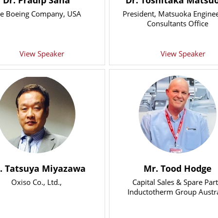
Dr. Pradip Saha
Dr. Toshitaka Matsu
e Boeing Company, USA
President
, Matsuoka Engine
Consultants Office
View Speaker
View Speaker
. Tatsuya Miyazawa
Mr. Tood Hodge
Oxiso Co., Ltd.,
Capital Sales & Spare Part
Inductotherm Group Austra