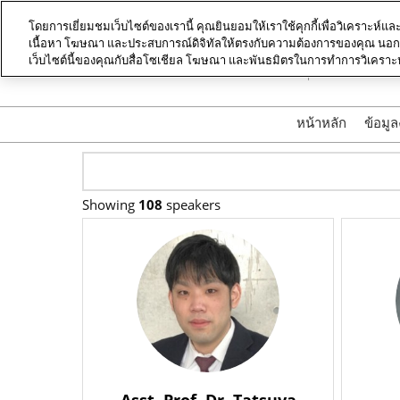
Skip
โดยการเยี่ยมชมเว็บไซต์ของเรานี้ คุณยินยอมให้เราใช้คุกกี้เพื่อวิเคราะห์แล
to
เนื้อหา โฆษณา และประสบการณ์ดิจิทัลให้ตรงกับความต้องการของคุณ นอกจาก
18-21 พฤศจิก
content
เว็บไซต์นี้ของคุณกับสื่อโซเชียล โฆษณา และพันธมิตรในการทำการวิเคราะ
ไบเทค บางน
หน้าหลัก
ข้อมู
ด
ข
Showing
108
speakers