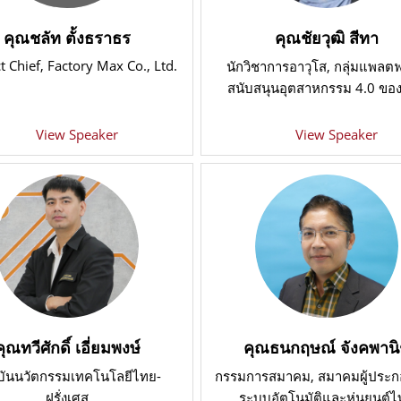
คุณชลัท ตั้งธราธร
คุณชัยวุฒิ สีทา
t Chief
, Factory Max Co., Ltd.
นักวิชาการอาวุโส
, กลุ่มแพลต
สนับสนุนอุตสาหกรรม 4.0 ขอ
View Speaker
View Speaker
คุณทวีศักดิ์ เอี่ยมพงษ์
คุณธนกฤษณ์ จังคพาน
บันนวัตกรรมเทคโนโลยีไทย-
กรรมการสมาคม, สมาคมผู้ประ
ฝรั่งเศส
ระบบอัตโนมัติและหุ่นยนต์