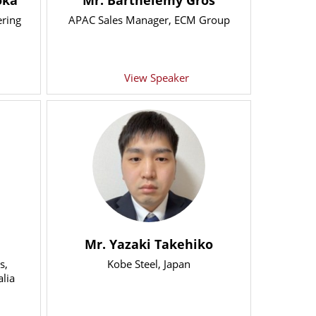
oka
Mr. Barthélémy Gros
ering
APAC Sales Manager
, ECM Group
View Speaker
Mr. Yazaki Takehiko
s
,
Kobe Steel, Japan
lia