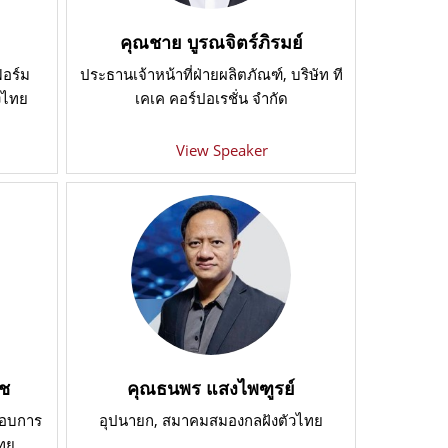
คุณชาย บูรณจิตร์ภิรมย์
ฟอร์ม
ประธานเจ้าหน้าที่ฝ่ายผลิตภัณฑ์
, บริษัท ที
งไทย
เคเค คอร์ปอเรชั่น จํากัด
View Speaker
ิช
คุณธนพร แสงไพฑูรย์
กอบการ
อุปนายก, สมาคมสมองกลฝังตัวไทย
ไทย