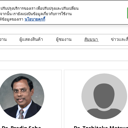
ะปรับปรุงบริการของเรา เพื่อปรับปรุงและปรับเปลี่ยน
นั้น เรายังแบ่งปันข้อมูลเกี่ยวกับการใช้งาน
ายน 2569
ห์ข้อมูลของเรา
นโยบายคุกกี้
ภาษาไ
า
English
ภาษาไทย
ลงาน
ผู้แสดงสินค้า
ผู้ชมงาน
สัมมนา
ข่าวและส
าวน์โหลดข้อมูลงาน
สำรองพื้นที่
ลงทะเบียนชมงานล่วงหน้า
session detail
อ่าน
้อมูลผู้จัดงาน
Exhibitor Hub
ค้นหาผู้แสดงสินค้า
Speaker Directory
สมัค
โครงการส่งเสริมผู้ประกอบ
ค้นหาสินค้า
การผ่านระบบ BDS
Future Tech