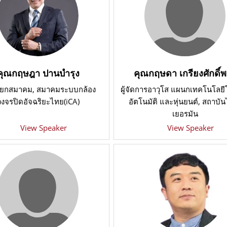
คุณกฤษฎา ปานบำรุง
คุณกฤษดา เกรียงศักดิ์พ
ายกสมาคม
, สมาคมระบบกล้อง
ผู้จัดการอาวุโส แผนกเทคโนโลย
วงจรปิดอัจฉริยะไทย(iCA)
อัตโนมัติ และหุ่นยนต์
, สถาบัน
เยอรมัน
View Speaker
View Speaker